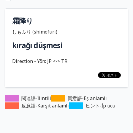
霜降り
しもふり (shimofuri)
kırağı düşmesi
Direction - Yön: JP <-> TR
関連語-İlintili
同意語-Eş anlamlı
反意語-Karşıt anlamlı
ヒント-İp ucu